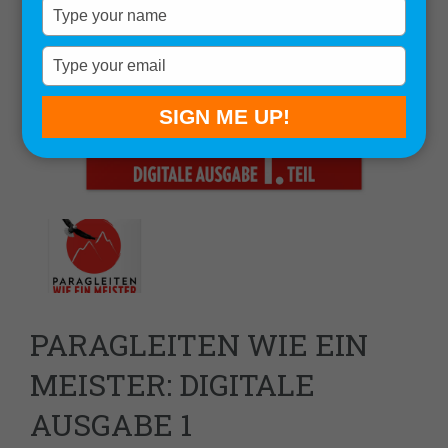
Type
your
name
Type
your
email
SIGN ME UP!
PARAGLEITEN WIE EIN
MEISTER: DIGITALE
AUSGABE 1