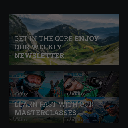
GET IN THE CORE
ENJOY
OUR WEEKLY
NEWSLETTER
LEARN FAST WITH OUR
MASTERCLASSES